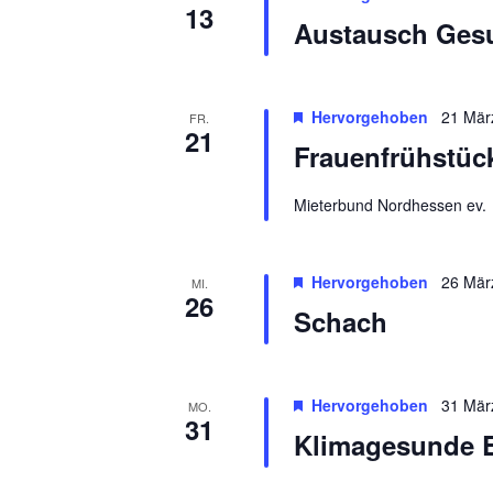
l
13
c
Austausch Ges
t
h
u
n
t
g
Hervorgehoben
21 Mär
FR.
e
e
21
n
Frauenfrühstück
n
S
c
Mieterbund Nordhessen ev.
,
h
l
N
ü
Hervorgehoben
26 Mär
MI.
a
s
26
s
Schach
v
e
l
i
w
g
o
Hervorgehoben
31 Mär
MO.
31
r
Klimagesunde 
a
t
.
t