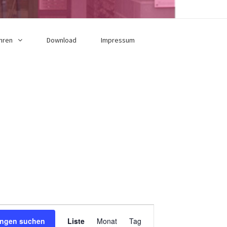
hren
Download
Impressum
V
ungen suchen
Liste
Monat
Tag