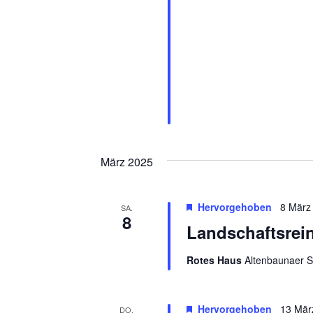
n
b
e
S
n
u
.
S
c
u
c
h
h
e
e
n
u
a
März 2025
c
n
h
d
V
Hervorgehoben
8 März
SA.
e
8
A
Landschaftsrei
r
a
n
n
Rotes Haus
Altenbaunaer S
s
s
t
i
a
Hervorgehoben
13 Mär
DO.