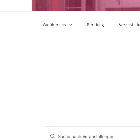
Wir über uns
Beratung
Veranstalt
Veranstaltunge
V
B
i