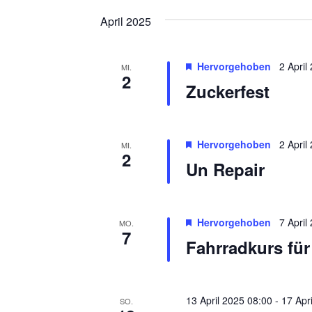
i
April 2025
o
n
Hervorgehoben
2 April
MI.
2
Zuckerfest
Hervorgehoben
2 April
MI.
2
Un Repair
Hervorgehoben
7 April
MO.
7
Fahrradkurs für
13 April 2025 08:00
-
17 Apr
SO.