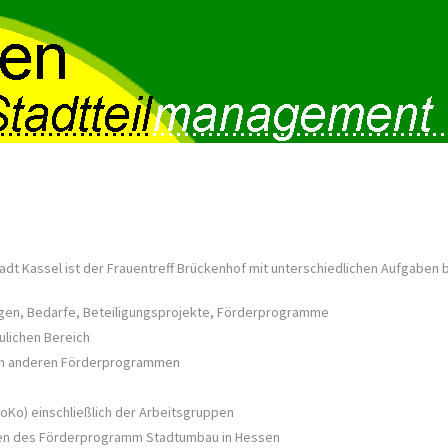
t Kassel ist der Frauentreff Brückenhof mit unterschiedlichen Aufgaben b
agen, Bedarfe, Beteiligungsprojekte, Förderprogramme
aulichen Bereich
 in anderen Förderprogrammen
oKo) einschließlich der Arbeitsgruppen
men des Förderprogramm Stadtumbau in Hessen