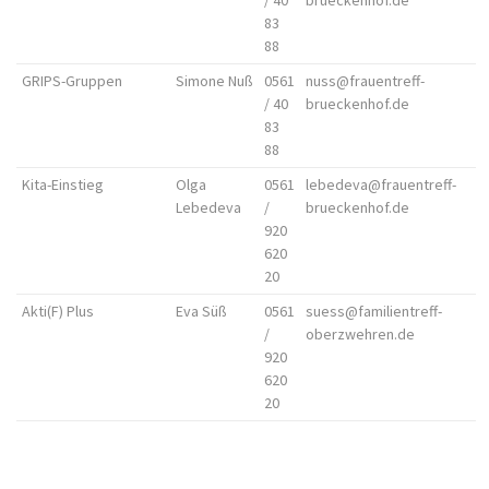
83
88
GRIPS-Gruppen
Simone Nuß
0561
nuss@frauentreff-
/ 40
brueckenhof.de
83
88
Kita-Einstieg
Olga
0561
lebedeva@frauentreff-
Lebedeva
/
brueckenhof.de
920
620
20
Akti(F) Plus
Eva Süß
0561
suess@familientreff-
/
oberzwehren.de
920
620
20