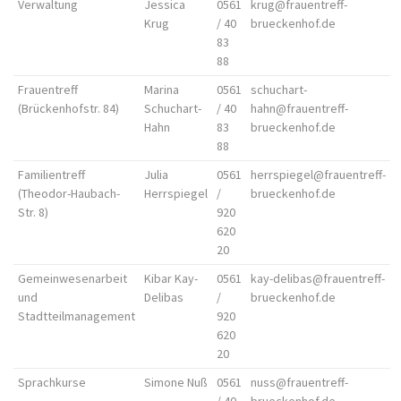
Verwaltung
Jessica
0561
krug@frauentreff-
Krug
/ 40
brueckenhof.de
83
88
Frauentreff
Marina
0561
schuchart-
(Brückenhofstr. 84)
Schuchart-
/ 40
hahn@frauentreff-
Hahn
83
brueckenhof.de
88
Familientreff
Julia
0561
herrspiegel@frauentreff-
(Theodor-Haubach-
Herrspiegel
/
brueckenhof.de
Str. 8)
920
620
20
Gemeinwesenarbeit
Kibar Kay-
0561
kay-delibas@frauentreff-
und
Delibas
/
brueckenhof.de
Stadtteilmanagement
920
620
20
Sprachkurse
Simone Nuß
0561
nuss@frauentreff-
/ 40
brueckenhof.de